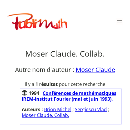
Aller
au
Publimath
contenu
Moser Claude. Collab.
Autre nom d'auteur :
Moser Claude
Il y a
1 résultat
pour cette recherche
1994
Conférences de mathématiques
IREM-Institut Fourier (mai et juin 1993).
Auteurs :
Brion Michel
;
Sergiescu Vlad
;
Moser Claude. Collab.