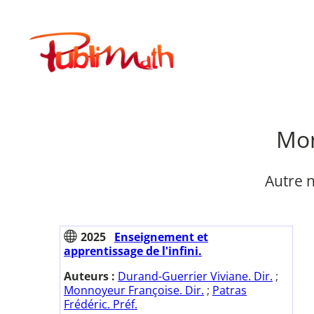
Aller
au
Publimath
contenu
Mon
Autre 
2025
Enseignement et
apprentissage de l'infini.
Auteurs :
Durand-Guerrier Viviane. Dir.
;
Monnoyeur Françoise. Dir.
;
Patras
Frédéric. Préf.