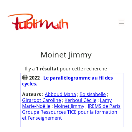
Aller
au
Publimath
contenu
Moinet Jimmy
Il y a
1 résultat
pour cette recherche
2022
Le parallélogramme au fil des
cycles.
Auteurs :
Abboud Maha
;
BoisIsabelle
;
Girardot Caroline
;
Kerboul Cécile
;
Lamy
Marie-Noëlle
;
Moinet Jimmy
;
IREMS de Paris
Groupe Ressources TICE pour la formation
et l'enseignement