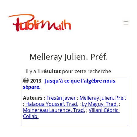
Aller
au
Publimath
contenu
Melleray Julien. Préf.
Il y a
1 résultat
pour cette recherche
2013
Jusqu'à ce que l'algèbre nous
sépare.
Auteurs :
Fresán Javier
;
Melleray Julien. Préf.
;
Halaoua Youssef. Trad.
;
Ly Maguy. Trad.
;
Moinereau Laurence. Trad.
;
Villani Cédric.
Collab.