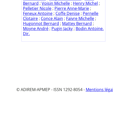
Bernard
;
Voisin Michelle
;
Henry Michel
;
Pelletier Nicole
;
Pierre Anne-Marie
;
Feneux Antoine
;
Coffe Denise
;
Pernelle
Clotaire
;
Conce Alain
;
Faivre Michelle
;
Hugonnot Bernard
;
Mattey Bernard
;
Moyne André
;
Pugin Jacky
;
Bodin Antoine.
Dir.
© ADIREM-APMEP - ISSN 1292-8054 -
Mentions léga