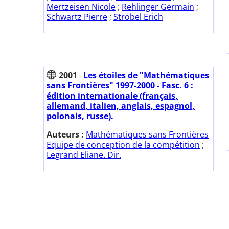
Mertzeisen Nicole
;
Rehlinger Germain
;
Schwartz Pierre
;
Strobel Erich
2001
Les étoiles de "Mathématiques
sans Frontières" 1997-2000 - Fasc. 6 :
édition internationale (français,
allemand, italien, anglais, espagnol,
polonais, russe).
Auteurs :
Mathématiques sans Frontières
Equipe de conception de la compétition
;
Legrand Eliane. Dir.