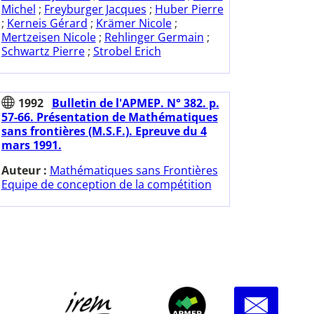
Michel
;
Freyburger Jacques
;
Huber Pierre
;
Kerneis Gérard
;
Krämer Nicole
;
Mertzeisen Nicole
;
Rehlinger Germain
;
Schwartz Pierre
;
Strobel Erich
1992
Bulletin de l'APMEP. N° 382. p.
57-66. Présentation de Mathématiques
sans frontières (M.S.F.). Epreuve du 4
mars 1991.
Auteur :
Mathématiques sans Frontières
Equipe de conception de la compétition