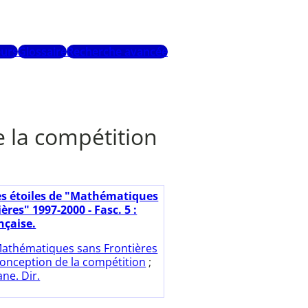
urs
Glossaire
Recherche avancée
 la compétition
es étoiles de "Mathématiques
ères" 1997-2000 - Fasc. 5 :
nçaise.
athématiques sans Frontières
onception de la compétition
;
ne. Dir.