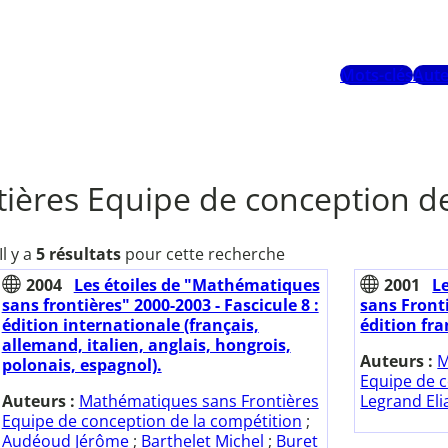
Mots-clés
Aute
ières Equipe de conception de
Il y a
5 résultats
pour cette recherche
2004
Les étoiles de "Mathématiques
2001
L
sans frontières" 2000-2003 - Fascicule 8 :
sans Fronti
édition internationale (français,
édition fra
allemand, italien, anglais, hongrois,
Auteurs :
M
polonais, espagnol).
Equipe de c
Auteurs :
Mathématiques sans Frontières
Legrand Elia
Equipe de conception de la compétition
;
Audéoud Jérôme
;
Barthelet Michel
;
Buret