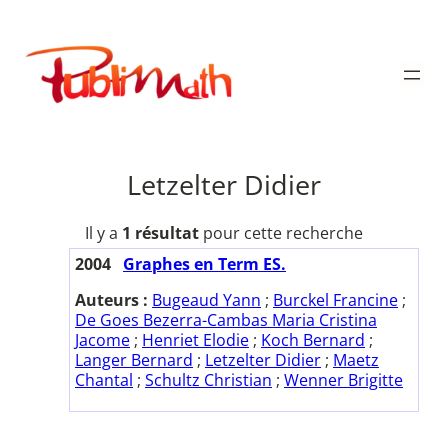
Aller
au
Publimath
contenu
Letzelter Didier
Il y a
1 résultat
pour cette recherche
2004
Graphes en Term ES.
Auteurs :
Bugeaud Yann
;
Burckel Francine
;
De Goes Bezerra-Cambas Maria Cristina
Jacome
;
Henriet Elodie
;
Koch Bernard
;
Langer Bernard
;
Letzelter Didier
;
Maetz
Chantal
;
Schultz Christian
;
Wenner Brigitte