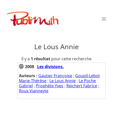
Aller
au
Publimath
contenu
Le Lous Annie
Il y a
1 résultat
pour cette recherche
2008
Les divisions.
Auteurs :
Gautier Françoise
;
Goupil-Lebot
Marie-Thérèse
;
Le Lous Annie
;
Le Poche
Gabriel
;
Prophète Yves
;
Reichert Fabrice
;
Roux Vianneyte