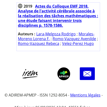
2019
Actes du Colloque EMF 2018.
Analyse de l'activité cérébrale associée à
la réalisation des tâches mathématiques :
une étude faisant intervenir trois
disciplines p. 1578-1586.
Auteurs :
Lara-Melgoza Rodrigo
;
Morales-
Moreno Lorena F.
;
Romo-Vazquez Avenilde
;
Romo-Vazquez Rebeca
;
Velez-Perez Hugo
© ADIREM-APMEP - ISSN 1292-8054 -
Mentions légales
-