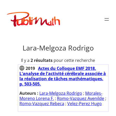
Aller
au
Publimath
contenu
Lara-Melgoza Rodrigo
Il y a
2 résultats
pour cette recherche
2019
Actes du Colloque EMF 2018.
L'analyse de l'activité cérébrale associée à
la réalisation de tâches mathématiques.
p. 503-505.
Auteurs :
Lara-Melgoza Rodrigo
;
Morales-
Moreno Lorena F.
;
Romo-Vazquez Avenilde
;
Romo-Vazquez Rebeca
;
Velez-Perez Hugo