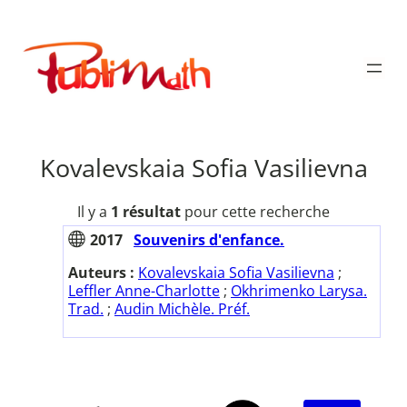
Aller
au
Publimath
contenu
Kovalevskaia Sofia Vasilievna
Il y a
1 résultat
pour cette recherche
2017
Souvenirs d'enfance.
Auteurs :
Kovalevskaia Sofia Vasilievna
;
Leffler Anne-Charlotte
;
Okhrimenko Larysa.
Trad.
;
Audin Michèle. Préf.