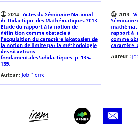
2014
Actes du Séminaire National
2013
Vi
de Didactique des Mathématiques 2013.
Séminaire 
Etude du rapport à la notion de
mathémati
définition comme obstacle à
rapport à l
l'acquisition du caractère lakatosien de
comme obst
la notion de limite par la méthodologie
caractère l
des situations
Auteur :
Jo
fondamentales/adidactiques. p. 135-
135.
Auteur :
Job Pierre