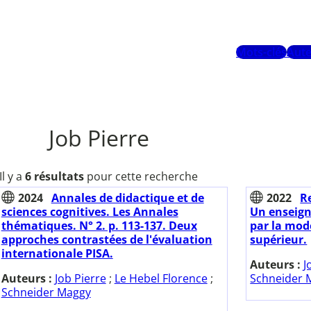
Mots-clés
Aute
Job Pierre
Il y a
6 résultats
pour cette recherche
2024
Annales de didactique et de
2022
Re
sciences cognitives. Les Annales
Un enseign
thématiques. N° 2. p. 113-137. Deux
par la mod
approches contrastées de l'évaluation
supérieur.
internationale PISA.
Auteurs :
J
Auteurs :
Job Pierre
;
Le Hebel Florence
;
Schneider 
Schneider Maggy