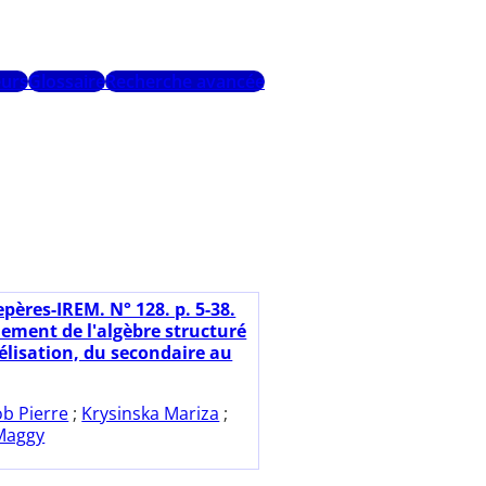
urs
Glossaire
Recherche avancée
pères-IREM. N° 128. p. 5-38.
ement de l'algèbre structuré
élisation, du secondaire au
ob Pierre
;
Krysinska Mariza
;
Maggy