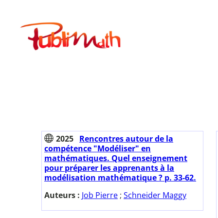
Aller
au
Publimath
contenu
2025
Rencontres autour de la
compétence "Modéliser" en
mathématiques. Quel enseignement
pour préparer les apprenants à la
modélisation mathématique ? p. 33-62.
Auteurs :
Job Pierre
;
Schneider Maggy