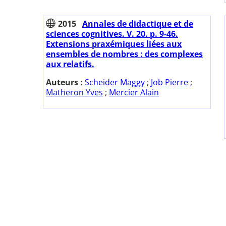
2015
Annales de didactique et de
sciences cognitives. V. 20. p. 9-46.
Extensions praxémiques liées aux
ensembles de nombres : des complexes
aux relatifs.
Auteurs :
Scheider Maggy
;
Job Pierre
;
Matheron Yves
;
Mercier Alain