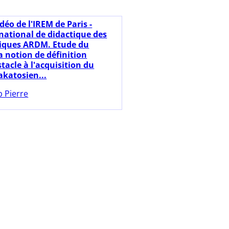
déo de l'IREM de Paris -
national de didactique des
ques ARDM. Etude du
a notion de définition
acle à l'acquisition du
akatosien...
b Pierre