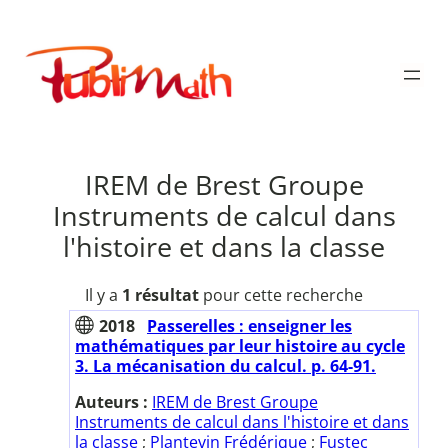
Aller
au
Publimath
contenu
IREM de Brest Groupe
Instruments de calcul dans
l'histoire et dans la classe
Il y a
1 résultat
pour cette recherche
2018
Passerelles : enseigner les
mathématiques par leur histoire au cycle
3. La mécanisation du calcul. p. 64-91.
Auteurs :
IREM de Brest Groupe
Instruments de calcul dans l'histoire et dans
la classe
;
Plantevin Frédérique
;
Fustec