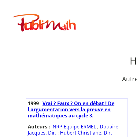
Aller
au
Publimath
contenu
H
Autr
1999
Vrai ? Faux ? On en débat ! De
l'argumentation vers la preuve en
mathématiques au cycle 3.
Auteurs :
INRP Equipe ERMEL
;
Douaire
Jacques. Dir.
;
Hubert Christiane. Dir.