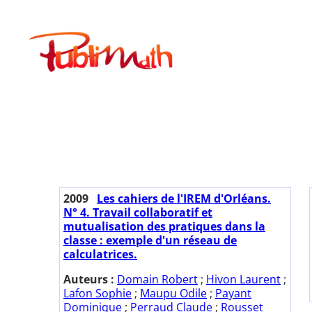
Aller
au
Publimath
contenu
2009
Les cahiers de l'IREM d'Orléans.
N° 4. Travail collaboratif et
mutualisation des pratiques dans la
classe : exemple d'un réseau de
calculatrices.
Auteurs :
Domain Robert
;
Hivon Laurent
;
Lafon Sophie
;
Maupu Odile
;
Payant
Dominique
;
Perraud Claude
;
Rousset