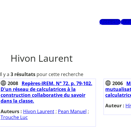
Mots-clés
Aute
Hivon Laurent
Il y a
3 résultats
pour cette recherche
2008
Repères-IREM. N° 72. p. 79-102.
2006
M
D'un réseau de calculatrices à la
mutualisat
construction collaborative du savoir
calculatric
dans la classe.
Auteur :
Hi
Auteurs :
Hivon Laurent
;
Pean Manuel
;
Trouche Luc