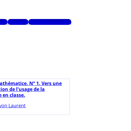
urs
Glossaire
Recherche avancée
athématice. N° 1. Vers une
ion de l'usage de la
e en classe.
von Laurent