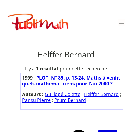
Aller
au
Publimath
contenu
Helffer Bernard
Il y a
1 résultat
pour cette recherche
1999
PLOT. N° 85. p. 13-24. Maths à venir,
quels mathématiciens pour l'an 2000 ?
Auteurs :
Guillopé Colette
;
Helffer Bernard
;
Pansu Pierre
;
Prum Bernard