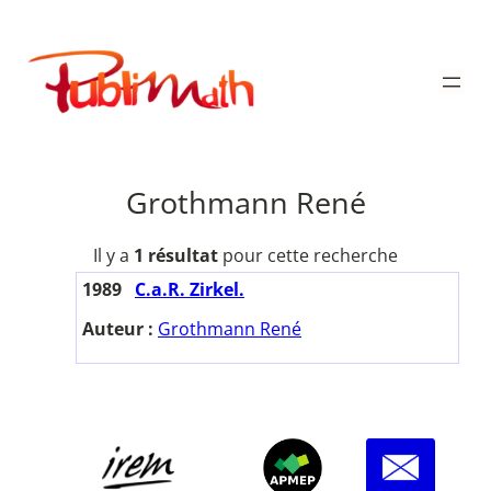
Aller
au
Publimath
contenu
Grothmann René
Il y a
1 résultat
pour cette recherche
1989
C.a.R. Zirkel.
Auteur :
Grothmann René