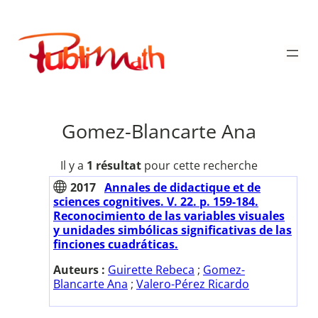
Aller
au
Publimath
contenu
Gomez-Blancarte Ana
Il y a
1 résultat
pour cette recherche
2017
Annales de didactique et de
sciences cognitives. V. 22. p. 159-184.
Reconocimiento de las variables visuales
y unidades simbólicas significativas de las
finciones cuadráticas.
Auteurs :
Guirette Rebeca
;
Gomez-
Blancarte Ana
;
Valero-Pérez Ricardo