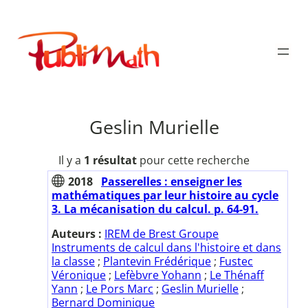
Aller
au
Publimath
contenu
Geslin Murielle
Il y a
1 résultat
pour cette recherche
2018
Passerelles : enseigner les
mathématiques par leur histoire au cycle
3. La mécanisation du calcul. p. 64-91.
Auteurs :
IREM de Brest Groupe
Instruments de calcul dans l'histoire et dans
la classe
;
Plantevin Frédérique
;
Fustec
Véronique
;
Lefèbvre Yohann
;
Le Thénaff
Yann
;
Le Pors Marc
;
Geslin Murielle
;
Bernard Dominique