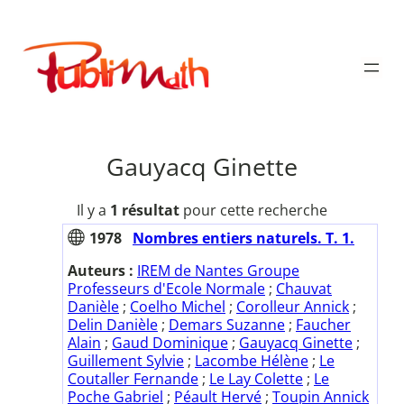
Aller
au
Publimath
contenu
Gauyacq Ginette
Il y a
1 résultat
pour cette recherche
1978
Nombres entiers naturels. T. 1.
Auteurs :
IREM de Nantes Groupe
Professeurs d'Ecole Normale
;
Chauvat
Danièle
;
Coelho Michel
;
Corolleur Annick
;
Delin Danièle
;
Demars Suzanne
;
Faucher
Alain
;
Gaud Dominique
;
Gauyacq Ginette
;
Guillement Sylvie
;
Lacombe Hélène
;
Le
Coutaller Fernande
;
Le Lay Colette
;
Le
Poche Gabriel
;
Péault Hervé
;
Toupin Annick