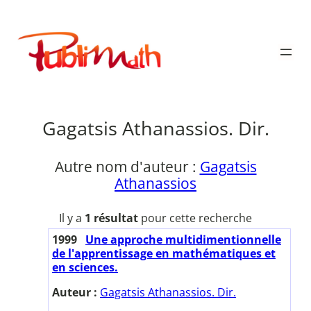
Aller
au
Publimath
contenu
Gagatsis Athanassios. Dir.
Autre nom d'auteur :
Gagatsis
Athanassios
Il y a
1 résultat
pour cette recherche
1999
Une approche multidimentionnelle
de l'apprentissage en mathématiques et
en sciences.
Auteur :
Gagatsis Athanassios. Dir.