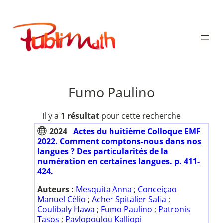
Aller
au
Publimath
contenu
Fumo Paulino
Il y a
1 résultat
pour cette recherche
2024
Actes du huitième Colloque EMF
2022. Comment comptons-nous dans nos
langues ? Des particularités de la
numération en certaines langues. p. 411-
424.
Auteurs :
Mesquita Anna
;
Conceiçao
Manuel Célio
;
Acher Spitalier Safia
;
Coulibaly Hawa
;
Fumo Paulino
;
Patronis
Tasos
;
Pavlopoulou Kalliopi