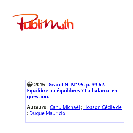
Aller
au
Publimath
contenu
2015
Grand N. N° 95. p. 39-62.
Equilibre ou équilibres ? La balance en
question.
Auteurs :
Canu Michaël
;
Hosson Cécile de
;
Duque Mauricio