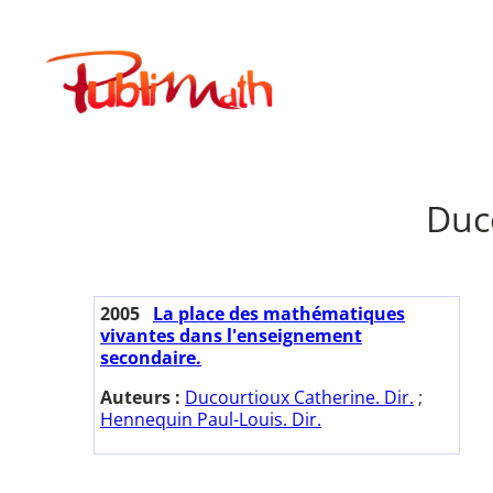
Aller
au
Publimath
contenu
Duco
2005
La place des mathématiques
vivantes dans l'enseignement
secondaire.
Auteurs :
Ducourtioux Catherine. Dir.
;
Hennequin Paul-Louis. Dir.