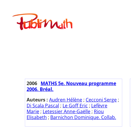
Aller
au
Publimath
contenu
2006
MATHS 5e. Nouveau programme
2006. Bréal.
Auteurs :
Audren Hélène
;
Cecconi Serge
;
Di Scala Pascal
;
Le Goff Eric
;
Lefèvre
Marie
;
Letessier Anne-Gaëlle
;
Riou
Elisabeth
;
Barnichon Dominique. Collab.