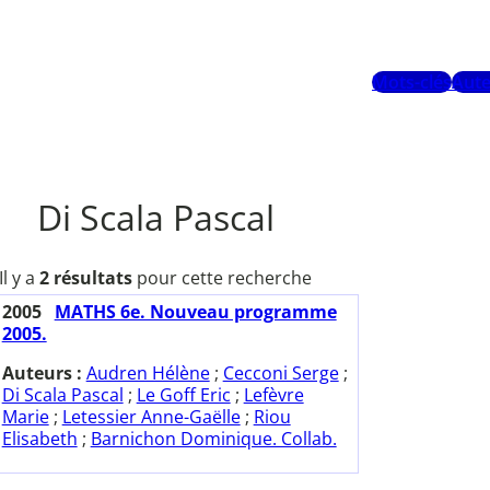
Mots-clés
Aute
Di Scala Pascal
Il y a
2 résultats
pour cette recherche
2005
MATHS 6e. Nouveau programme
2005.
Auteurs :
Audren Hélène
;
Cecconi Serge
;
Di Scala Pascal
;
Le Goff Eric
;
Lefèvre
Marie
;
Letessier Anne-Gaëlle
;
Riou
Elisabeth
;
Barnichon Dominique. Collab.