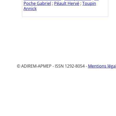
Poche Gabriel
;
Péault Hervé
;
Toupin
Annick
© ADIREM-APMEP - ISSN 1292-8054 -
Mentions léga