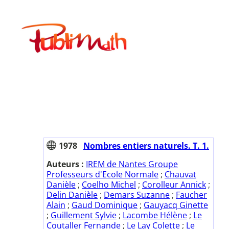
Aller
au
Publimath
contenu
1978
Nombres entiers naturels. T. 1.
Auteurs :
IREM de Nantes Groupe
Professeurs d'Ecole Normale
;
Chauvat
Danièle
;
Coelho Michel
;
Corolleur Annick
;
Delin Danièle
;
Demars Suzanne
;
Faucher
Alain
;
Gaud Dominique
;
Gauyacq Ginette
;
Guillement Sylvie
;
Lacombe Hélène
;
Le
Coutaller Fernande
;
Le Lay Colette
;
Le