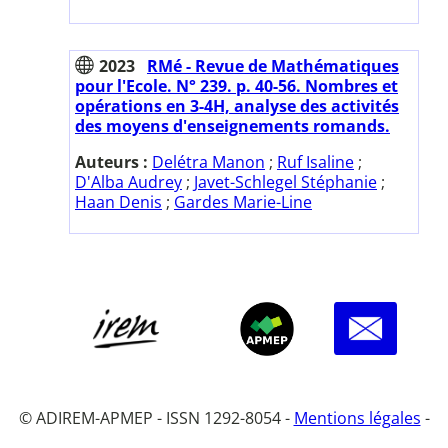
2023
RMé - Revue de Mathématiques
pour l'Ecole. N° 239. p. 40-56. Nombres et
opérations en 3-4H, analyse des activités
des moyens d'enseignements romands.
Auteurs :
Delétra Manon
;
Ruf Isaline
;
D'Alba Audrey
;
Javet-Schlegel Stéphanie
;
Haan Denis
;
Gardes Marie-Line
© ADIREM-APMEP - ISSN 1292-8054 -
Mentions légales
-