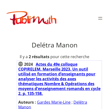
Aller
au
Publimath
contenu
Delétra Manon
Il y a
2 résultats
pour cette recherche
2024
Actes du 49e colloque
COPIRELEM. Marseille 2023. Un outil
utilisé en formation d’enseignants pour
analyser les activités des axes
thématiques Nombre & Opérations des
moyens d'enseignement romands en cycle
2. p. 135-158.
Auteurs :
Gardes Marie-Line
;
Delétra
Manon