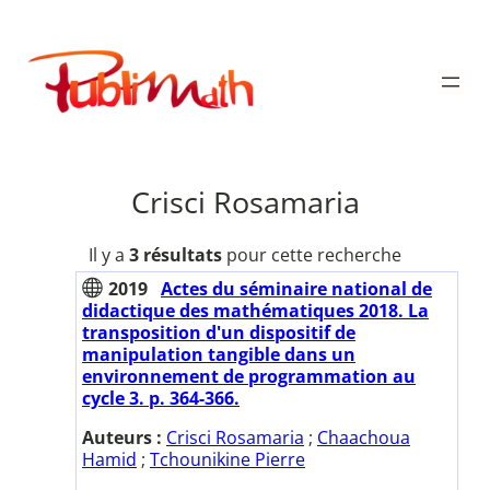
Aller
au
Publimath
contenu
Crisci Rosamaria
Il y a
3 résultats
pour cette recherche
2019
Actes du séminaire national de
didactique des mathématiques 2018. La
transposition d'un dispositif de
manipulation tangible dans un
environnement de programmation au
cycle 3. p. 364-366.
Auteurs :
Crisci Rosamaria
;
Chaachoua
Hamid
;
Tchounikine Pierre