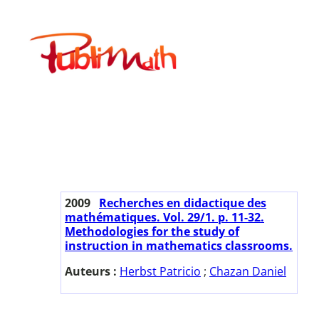
Aller
au
Publimath
contenu
2009
Recherches en didactique des
mathématiques. Vol. 29/1. p. 11-32.
Methodologies for the study of
instruction in mathematics classrooms.
Auteurs :
Herbst Patricio
;
Chazan Daniel