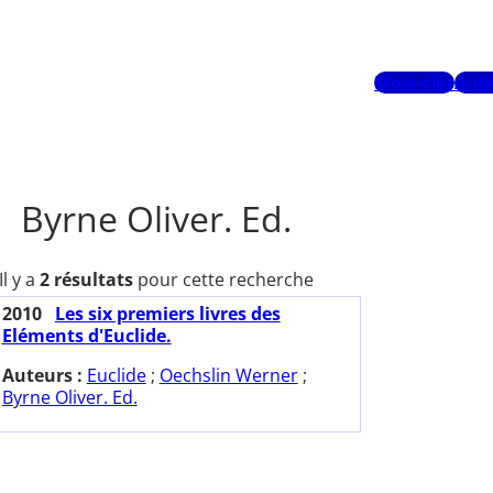
Mots-clés
Aute
Byrne Oliver. Ed.
Il y a
2 résultats
pour cette recherche
2010
Les six premiers livres des
Eléments d'Euclide.
Auteurs :
Euclide
;
Oechslin Werner
;
Byrne Oliver. Ed.