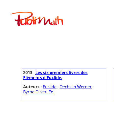
Aller
au
Publimath
contenu
2013
Les six premiers livres des
Eléments d'Euclide.
Auteurs :
Euclide
;
Oechslin Werner
;
Byrne Oliver. Ed.