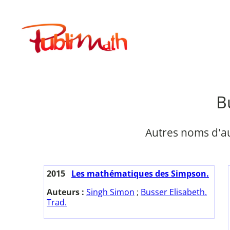
Aller
au
Publimath
contenu
B
Autres noms d'a
2015
Les mathématiques des Simpson.
Auteurs :
Singh Simon
;
Busser Elisabeth.
Trad.