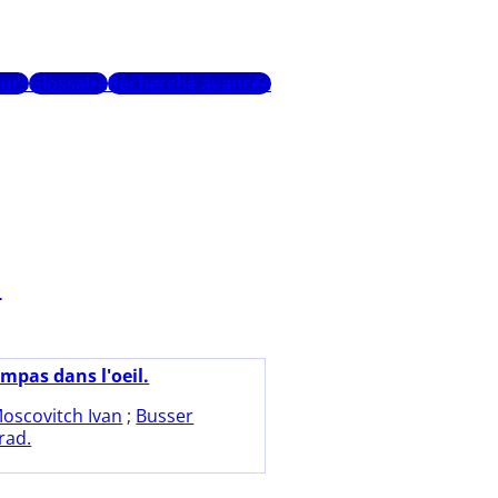
urs
Glossaire
Recherche avancée
.
mpas dans l'oeil.
oscovitch Ivan
;
Busser
rad.