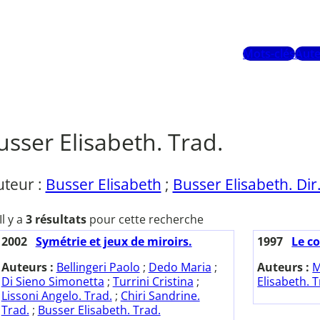
Mots-clés
Aute
usser Elisabeth. Trad.
uteur :
Busser Elisabeth
;
Busser Elisabeth. Dir
Il y a
3 résultats
pour cette recherche
2002
Symétrie et jeux de miroirs.
1997
Le co
Auteurs :
Bellingeri Paolo
;
Dedo Maria
;
Auteurs :
M
Di Sieno Simonetta
;
Turrini Cristina
;
Elisabeth. T
Lissoni Angelo. Trad.
;
Chiri Sandrine.
Trad.
;
Busser Elisabeth. Trad.