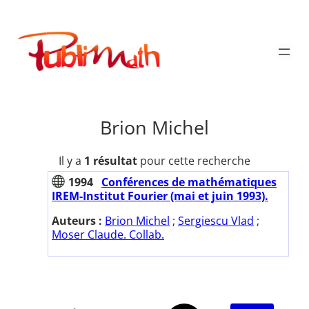
Aller
au
Publimath
contenu
Brion Michel
Il y a
1 résultat
pour cette recherche
1994
Conférences de mathématiques
IREM-Institut Fourier (mai et juin 1993).
Auteurs :
Brion Michel
;
Sergiescu Vlad
;
Moser Claude. Collab.