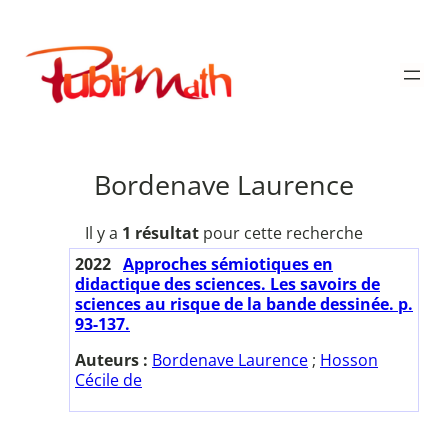
Aller
au
Publimath
contenu
Bordenave Laurence
Il y a
1 résultat
pour cette recherche
2022
Approches sémiotiques en
didactique des sciences. Les savoirs de
sciences au risque de la bande dessinée. p.
93-137.
Auteurs :
Bordenave Laurence
;
Hosson
Cécile de