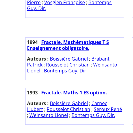
Pierre
;
Vosgien Françoise
;
Bontemps
Guy. Dir.
1994
Fractale. Mathématiques T S
Enseignement obligatoire.
Auteurs :
Boissière Gabriel
;
Brabant
Patrick
;
Rousselot Christian
;
Weinsanto
Lionel
;
Bontemps Guy. Dir.
1993
Fractale. Maths 1 ES option.
Auteurs :
Boissière Gabriel
;
Carnec
Hubert
;
Rousselot Christian
;
Seroux René
;
Weinsanto Lionel
;
Bontemps Guy. Dir.