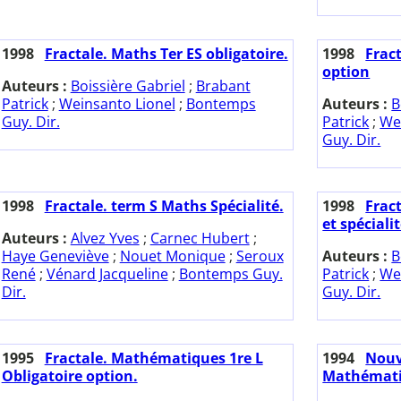
1998
Fractale. Maths Ter ES obligatoire.
1998
Fract
option
Auteurs :
Boissière Gabriel
;
Brabant
Patrick
;
Weinsanto Lionel
;
Bontemps
Auteurs :
B
Guy. Dir.
Patrick
;
We
Guy. Dir.
1998
Fractale. term S Maths Spécialité.
1998
Fract
et spéciali
Auteurs :
Alvez Yves
;
Carnec Hubert
;
Haye Geneviève
;
Nouet Monique
;
Seroux
Auteurs :
B
René
;
Vénard Jacqueline
;
Bontemps Guy.
Patrick
;
We
Dir.
Guy. Dir.
1995
Fractale. Mathématiques 1re L
1994
Nouv
Obligatoire option.
Mathémati