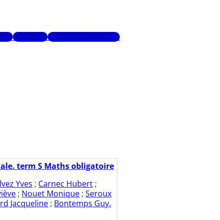
urs
Glossaire
Recherche avancée
tale. term S Maths obligatoire
lvez Yves
;
Carnec Hubert
;
iève
;
Nouet Monique
;
Seroux
rd Jacqueline
;
Bontemps Guy.