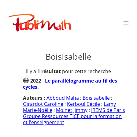
Aller
au
Publimath
contenu
BoisIsabelle
Il y a
1 résultat
pour cette recherche
2022
Le parallélogramme au fil des
cycles.
Auteurs :
Abboud Maha
;
BoisIsabelle
;
Girardot Caroline
;
Kerboul Cécile
;
Lamy
Marie-Noëlle
;
Moinet Jimmy
;
IREMS de Paris
Groupe Ressources TICE pour la formation
et l'enseignement