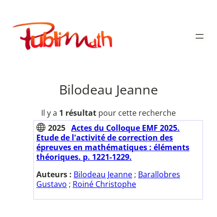
Aller
au
Publimath
contenu
Bilodeau Jeanne
Il y a
1 résultat
pour cette recherche
2025
Actes du Colloque EMF 2025.
Etude de l'activité de correction des
épreuves en mathématiques : éléments
théoriques. p. 1221-1229.
Auteurs :
Bilodeau Jeanne
;
Barallobres
Gustavo
;
Roiné Christophe