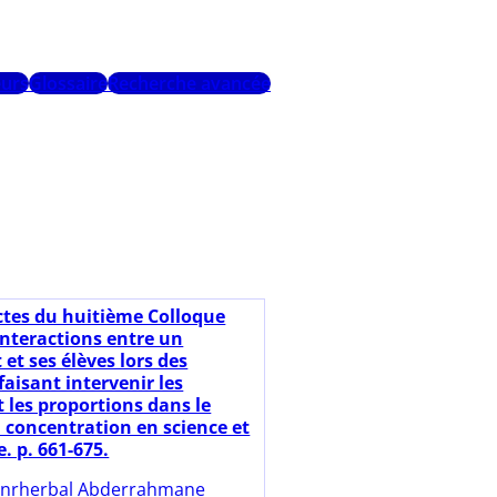
urs
Glossaire
Recherche avancée
ctes du huitième Colloque
Interactions entre un
et ses élèves lors des
faisant intervenir les
t les proportions dans le
a concentration en science et
. p. 661-675.
nrherbal Abderrahmane