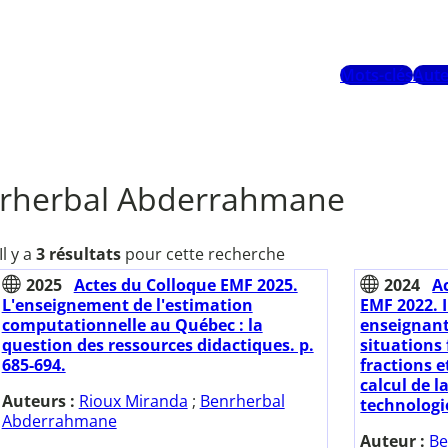
Mots-clés
Aute
rherbal Abderrahmane
Il y a
3 résultats
pour cette recherche
2025
Actes du Colloque EMF 2025.
2024
A
L'enseignement de l'estimation
EMF 2022. 
computationnelle au Québec : la
enseignant 
question des ressources didactiques. p.
situations 
685-694.
fractions e
calcul de l
Auteurs :
Rioux Miranda
;
Benrherbal
technologie
Abderrahmane
Auteur :
Be