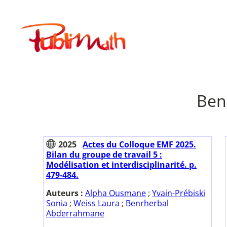
Aller
au
Publimath
contenu
Ben
2025
Actes du Colloque EMF 2025.
Bilan du groupe de travail 5 :
Modélisation et interdisciplinarité. p.
479-484.
Auteurs :
Alpha Ousmane
;
Yvain-Prébiski
Sonia
;
Weiss Laura
;
Benrherbal
Abderrahmane