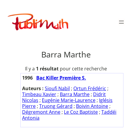
Aller
au
Publimath
contenu
Barra Marthe
Il y a
1 résultat
pour cette recherche
1996
Bac Killer Première S.
Auteurs :
Sioufi Nabil
;
Ortun Frédéric
;
Timbeau Xavier
;
Barra Marthe
;
Didrit
Nicolas
;
Eugénie Marie-Laurence
;
Iglésis
Pierre
;
Truong Gérard
;
Boivin Antoine
;
Dégremont Anne
;
Le Coz Baptiste
;
Taddéi
Antonia