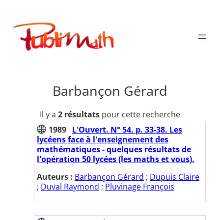
Aller
au
Publimath
contenu
Barbançon Gérard
Il y a
2 résultats
pour cette recherche
1989
L'Ouvert. N° 54. p. 33-38. Les
lycéens face à l'enseignement des
mathématiques - quelques résultats de
l'opération 50 lycées (les maths et vous).
Auteurs :
Barbançon Gérard
;
Dupuis Claire
;
Duval Raymond
;
Pluvinage François