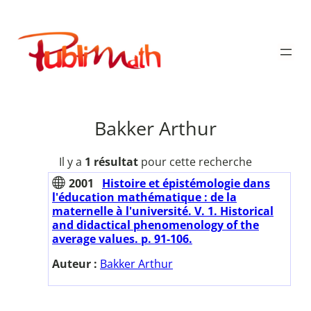
Aller
au
Publimath
contenu
Bakker Arthur
Il y a
1 résultat
pour cette recherche
2001
Histoire et épistémologie dans
l'éducation mathématique : de la
maternelle à l'université. V. 1. Historical
and didactical phenomenology of the
average values. p. 91-106.
Auteur :
Bakker Arthur