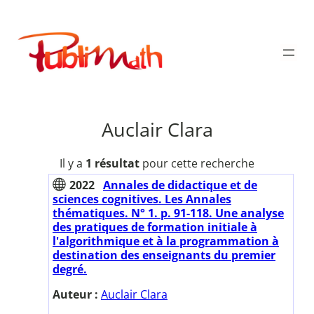
Aller
au
Publimath
contenu
Auclair Clara
Il y a
1 résultat
pour cette recherche
2022
Annales de didactique et de
sciences cognitives. Les Annales
thématiques. N° 1. p. 91-118. Une analyse
des pratiques de formation initiale à
l'algorithmique et à la programmation à
destination des enseignants du premier
degré.
Auteur :
Auclair Clara