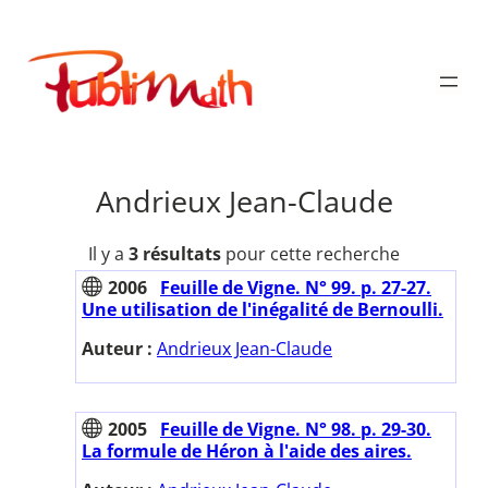
Aller
au
Publimath
contenu
Andrieux Jean-Claude
Il y a
3 résultats
pour cette recherche
2006
Feuille de Vigne. N° 99. p. 27-27.
Une utilisation de l'inégalité de Bernoulli.
Auteur :
Andrieux Jean-Claude
2005
Feuille de Vigne. N° 98. p. 29-30.
La formule de Héron à l'aide des aires.