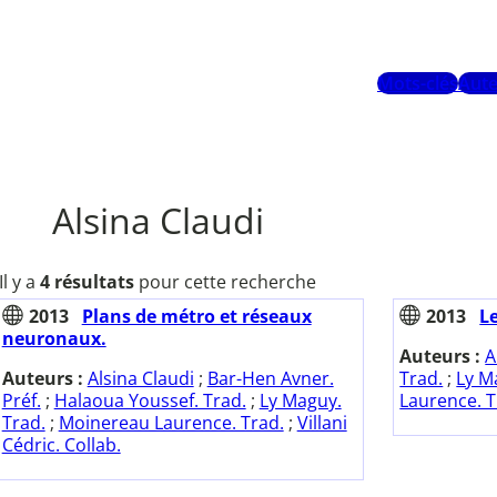
Mots-clés
Aute
Alsina Claudi
Il y a
4 résultats
pour cette recherche
2013
Plans de métro et réseaux
2013
L
neuronaux.
Auteurs :
A
Auteurs :
Alsina Claudi
;
Bar-Hen Avner.
Trad.
;
Ly M
Préf.
;
Halaoua Youssef. Trad.
;
Ly Maguy.
Laurence. T
Trad.
;
Moinereau Laurence. Trad.
;
Villani
Cédric. Collab.