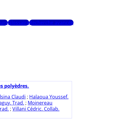
urs
Glossaire
Recherche avancée
es polyèdres.
lsina Claudi
;
Halaoua Youssef.
aguy. Trad.
;
Moinereau
rad.
;
Villani Cédric. Collab.