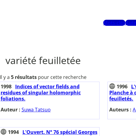
Mots-clés
Aute
variété feuilletée
Il y a
5 résultats
pour cette recherche
1998
Indices of vector fields and
1996
L'
residues of singular holomorphic
Planche à 
foliations.
feuilletés.
Auteur :
Suwa Tatsuo
Auteurs :
A
1994
L'Ouvert. N° 76 spécial Georges