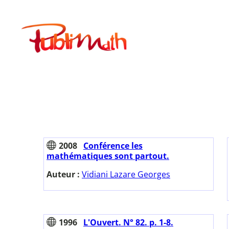
Aller
au
Publimath
contenu
2008
Conférence les
mathématiques sont partout.
Auteur :
Vidiani Lazare Georges
1996
L'Ouvert. N° 82. p. 1-8.