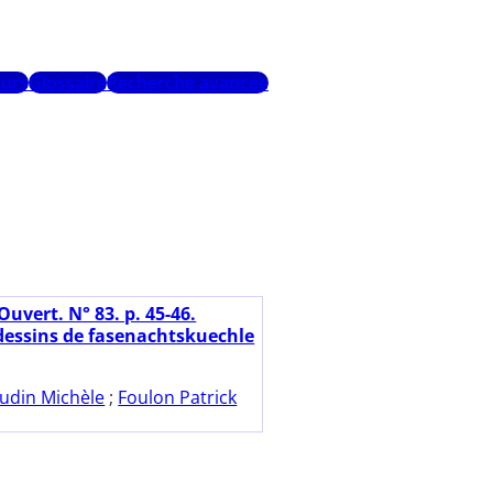
urs
Glossaire
Recherche avancée
Ouvert. N° 83. p. 45-46.
dessins de fasenachtskuechle
udin Michèle
;
Foulon Patrick