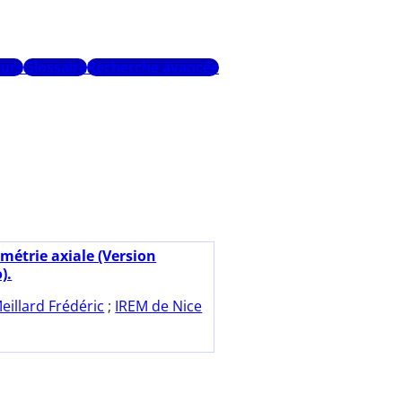
urs
Glossaire
Recherche avancée
métrie axiale (Version
).
eillard Frédéric
;
IREM de Nice