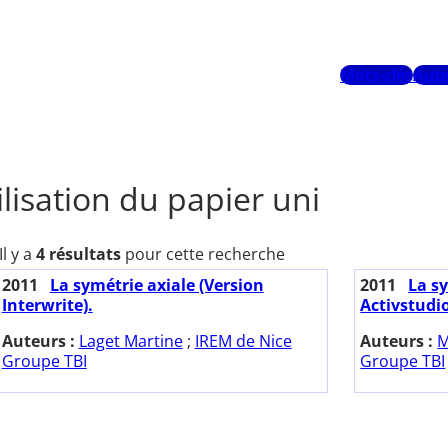
Mots-clés
Aute
ilisation du papier uni
Il y a
4 résultats
pour cette recherche
2011
La symétrie axiale (Version
2011
La sy
Interwrite).
Activstudio
Auteurs :
Laget Martine
;
IREM de Nice
Auteurs :
M
Groupe TBI
Groupe TBI