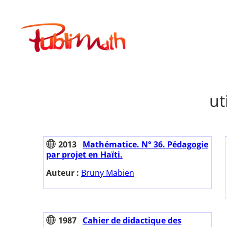
Aller
au
Publimath
contenu
ut
2013
Mathématice. N° 36. Pédagogie
par projet en Haïti.
Auteur :
Bruny Mabien
1987
Cahier de didactique des