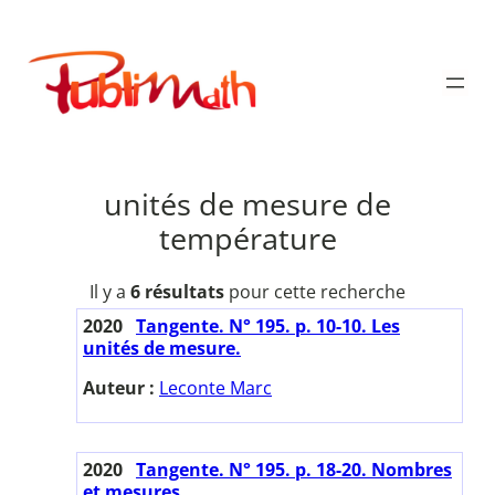
Aller
au
Publimath
contenu
unités de mesure de
température
Il y a
6 résultats
pour cette recherche
2020
Tangente. N° 195. p. 10-10. Les
unités de mesure.
Auteur :
Leconte Marc
2020
Tangente. N° 195. p. 18-20. Nombres
et mesures.