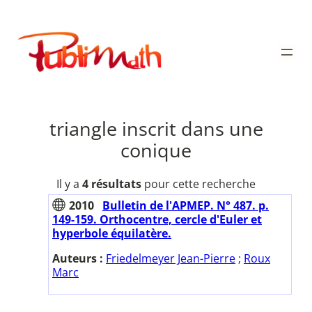
Aller
au
Publimath
contenu
triangle inscrit dans une
conique
Il y a
4 résultats
pour cette recherche
2010
Bulletin de l'APMEP. N° 487. p.
149-159. Orthocentre, cercle d'Euler et
hyperbole équilatère.
Auteurs :
Friedelmeyer Jean-Pierre
;
Roux
Marc