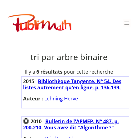
Aller
au
Publimath
contenu
tri par arbre binaire
Il y a
6 résultats
pour cette recherche
2015
Bibliothèque Tangente. N° 54. Des
listes autrement qu'en ligne. p. 136-139.
Auteur :
Lehning Hervé
2010
Bulletin de l'APMEP. N° 487. p.
200-210. Vous avez dit "Algorithme ?"