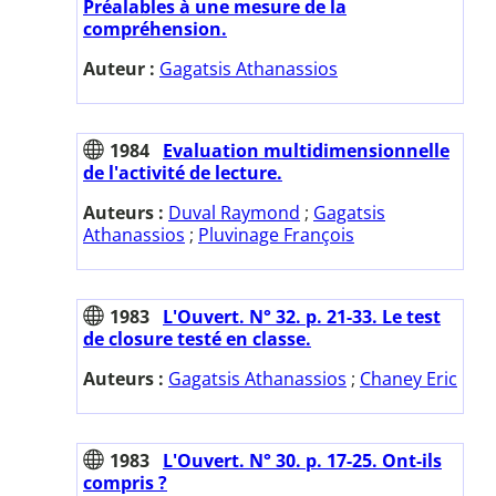
Préalables à une mesure de la
compréhension.
Auteur :
Gagatsis Athanassios
1984
Evaluation multidimensionnelle
de l'activité de lecture.
Auteurs :
Duval Raymond
;
Gagatsis
Athanassios
;
Pluvinage François
1983
L'Ouvert. N° 32. p. 21-33. Le test
de closure testé en classe.
Auteurs :
Gagatsis Athanassios
;
Chaney Eric
1983
L'Ouvert. N° 30. p. 17-25. Ont-ils
compris ?