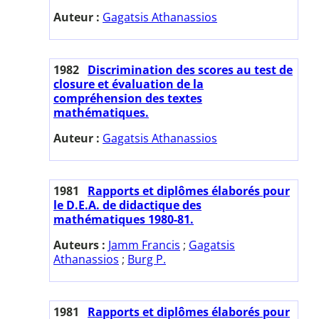
Auteur :
Gagatsis Athanassios
1982
Discrimination des scores au test de
closure et évaluation de la
compréhension des textes
mathématiques.
Auteur :
Gagatsis Athanassios
1981
Rapports et diplômes élaborés pour
le D.E.A. de didactique des
mathématiques 1980-81.
Auteurs :
Jamm Francis
;
Gagatsis
Athanassios
;
Burg P.
1981
Rapports et diplômes élaborés pour