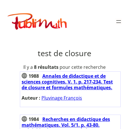
Aller
au
Publimath
contenu
test de closure
Il y a
8 résultats
pour cette recherche
1988
Annales de didactique et de
sciences cognitives. V. 1. p. 217-234. Test
de closure et formules mathématiques.
Auteur :
Pluvinage François
1984
Recherches en didactique des
mathématiques. Vol. 5/1. p. 43-80.