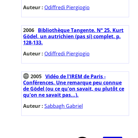
Auteur :
Odiffredi Piergiogio
2006
Bibliothèque Tangente. N° 25. Kurt
Gödel, un autrichien (pas si) complet. p.
128-133.
Auteur :
Odiffredi Piergiogio
2005
Vidéo de l'IREM de Paris -
Conférences. Une remarque peu connue
de Gödel (ou ce qu'on savait, ou plutôt ce
qu'on ne savait pas...).
Auteur :
Sabbagh Gabriel