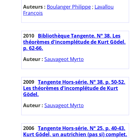
Auteurs :
Boulanger Philippe
;
Lavallou
François
2010
Bibliothèque Tangente. N° 38. Les
théorèmes d'incomplétude de Kurt Gödel.
p. 62-66.
Auteur :
Sauvageot Myrto
2009
Tangente Hors-série. N° 38. p. 50-52.
Les théorèmes d'incomplétude de Kurt
Gödel.
Auteur :
Sauvageot Myrto
2006
Tangente Hors-série. N° 25. p. 40-43.
Kurt Gödel, un autrichien (pas si) complet.