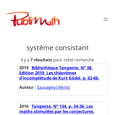
Aller
au
Publimath
contenu
système consistant
Il y a
7 résultats
pour cette recherche
2019
Bibliothèque Tangente. N° 38.
Edition 2019. Les théorèmes
d'incomplétude de Kurt Gödel. p. 62-66.
Auteur :
Sauvageot Myrto
2010
Tangente. N° 134. p. 34-36. Les
maths stimulées par les conjectures.