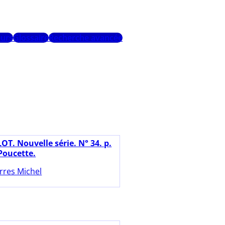
urs
Glossaire
Recherche avancée
OT. Nouvelle série. N° 34. p.
 Poucette.
rres Michel