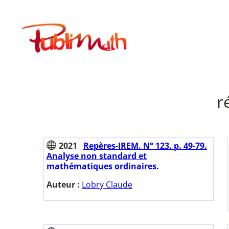
Aller
au
Publimath
contenu
r
2021
Repères-IREM. N° 123. p. 49-79.
Analyse non standard et
mathématiques ordinaires.
Auteur :
Lobry Claude