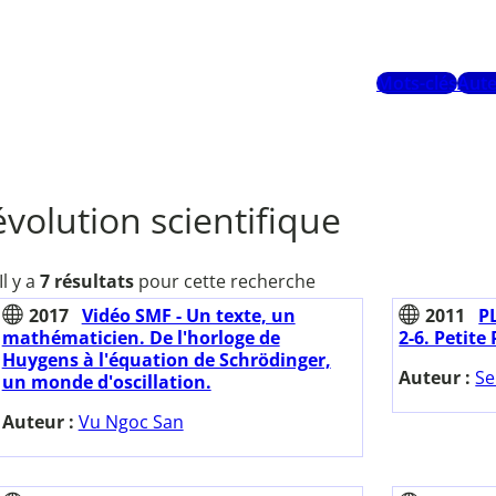
Mots-clés
Aute
évolution scientifique
Il y a
7 résultats
pour cette recherche
2017
Vidéo SMF - Un texte, un
2011
PL
mathématicien. De l'horloge de
2-6. Petite
Huygens à l'équation de Schrödinger,
Auteur :
Se
un monde d'oscillation.
Auteur :
Vu Ngoc San