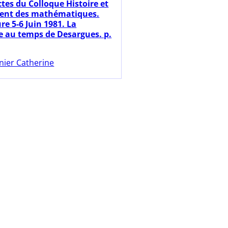
ctes du Colloque Histoire et
ent des mathématiques.
re 5-6 Juin 1981. La
e au temps de Desargues. p.
nier Catherine