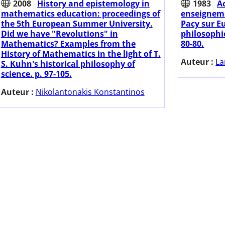
2008
History and epistemology in
1983
A
mathematics education: proceedings of
enseignem
the 5th European Summer University.
Pacy sur Eu
Did we have "Revolutions" in
philosophi
Mathematics? Examples from the
80-80.
History of Mathematics in the light of T.
Auteur :
La
S. Kuhn's historical philosophy of
science. p. 97-105.
Auteur :
Nikolantonakis Konstantinos